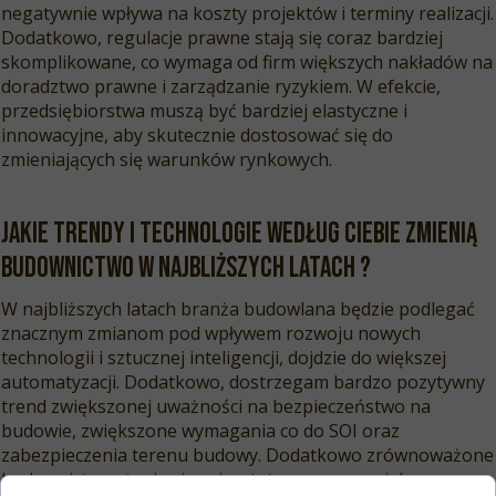
negatywnie wpływa na koszty projektów i terminy realizacji.
Dodatkowo, regulacje prawne stają się coraz bardziej
skomplikowane, co wymaga od firm większych nakładów na
doradztwo prawne i zarządzanie ryzykiem. W efekcie,
przedsiębiorstwa muszą być bardziej elastyczne i
innowacyjne, aby skutecznie dostosować się do
zmieniających się warunków rynkowych.
Jakie trendy i technologie według Ciebie zmienią
budownictwo w najbliższych latach ?
W najbliższych latach branża budowlana będzie podlegać
znacznym zmianom pod wpływem rozwoju nowych
technologii i sztucznej inteligencji, dojdzie do większej
automatyzacji. Dodatkowo, dostrzegam bardzo pozytywny
trend zwiększonej uważności na bezpieczeństwo na
budowie, zwiększone wymagania co do SOI oraz
zabezpieczenia terenu budowy. Dodatkowo zrównoważone
budownictwo stanie się priorytetem, z coraz większym