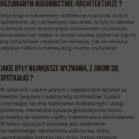
rozumianym budownictwie/architekturze ?
Moja droga w budownictwie i architekturze rozpoczęła się dość
spontanicznie, ale z perspektywy czasu widzę, że było to naturalne
rozwinięcie moich wcześniejszych zainteresowań. Od młodości
fascynowały mnie zabytki i w sposób naturalny dążyłam do tego by
przy nich pracować i wspierać ich renowację. I tak od renowacji
zabytków trafiłam na budowę dróg, mostów czy bunkrów.
Jakie były największe wyzwania, z jakimi się
spotkałAś
?
W ostatnich czasach jednym z największych wyzwań są
kwestie związane z waloryzacją kontraktów. Szybko
zmieniające się ceny materiałów budowlanych i usług,
pandemia, niestabilna sytuacja geopolityczna często
prowadzą do sporów między inwestorami a wykonawcami.
W takich sytuacjach kluczowe jest znalezienie
sprawiedliwego mechanizmu waloryzacji, który
uwzględniałby interesy obu stron. Innym istotnym