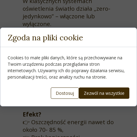
W klasycznych systemach
oświetlenia światło działa „zero-
jedynkowo” – włączone lub
wyłączone.
Nasz system analizuje, czy ktoś
Zgoda na pliki cookie
faktycznie przebywa w danym
pomieszczeniu, ile światła
dziennego wpada do wnętrza i
Cookies to małe pliki danych, które są przechowywane na
jakie natężenie jest potrzebne w
Twoim urządzeniu podczas przeglądania stron
danym momencie. Wszystko to
internetowych. Używamy ich do poprawy działania serwisu,
dzięki sieci czujników i
personalizacji treści, oraz analizy ruchu na stronie.
inteligentnym sterownikom,
które komunikują się
Dostosuj
Zezwól na wszystkie
bezprzewodowo.
Efekt?
👉
Oszczędność energii nawet do
około 70- 85 %,