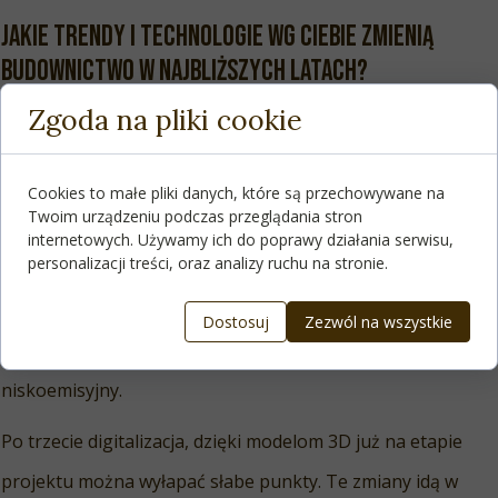
Jakie trendy i technologie wg Ciebie zmienią
budownictwo w najbliższych latach?
Zgoda na pliki cookie
Myślę, że w najbliższych latach budownictwo zmieni się w
trzech obszarach.
Cookies to małe pliki danych, które są przechowywane na
Twoim urządzeniu podczas przeglądania stron
Po pierwsze będzie to coraz większe wykorzystywanie
internetowych. Używamy ich do poprawy działania serwisu,
inteligentnych systemów detekcji i gaszenia pożarów.
personalizacji treści, oraz analizy ruchu na stronie.
Po drugie to będzie budownictwo modułowe i ekologiczne.
Dostosuj
Zezwól na wszystkie
Coraz więcej firm stawia na prefabrykaty czy beton
niskoemisyjny.
Po trzecie digitalizacja, dzięki modelom 3D już na etapie
projektu można wyłapać słabe punkty. Te zmiany idą w