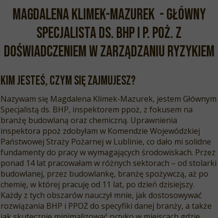
Magdalena Klimek-Mazurek - Główny
Specjalista ds. BHP i P. POŻ. z
doświadczeniem w zarządzaniu ryzykiem
Kim jesteś, czym się zajmujesz?
Nazywam się Magdalena Klimek-Mazurek, jestem Głównym
Specjalistą ds. BHP, inspektorem ppoż, z fokusem na
branżę budowlaną oraz chemiczną. Uprawnienia
inspektora ppoż zdobyłam w Komendzie Wojewódzkiej
Państwowej Straży Pożarnej w Lublinie, co dało mi solidne
fundamenty do pracy w wymagających środowiskach. Przez
ponad 14 lat pracowałam w różnych sektorach – od stolarki
budowlanej, przez budowlankę, branżę spożywczą, aż po
chemię, w której pracuję od 11 lat, po dzień dzisiejszy.
Każdy z tych obszarów nauczył mnie, jak dostosowywać
rozwiązania BHP i PPOŻ do specyfiki danej branży, a także
jak skutecznie minimalizować ryzyko w miejscach gdzie