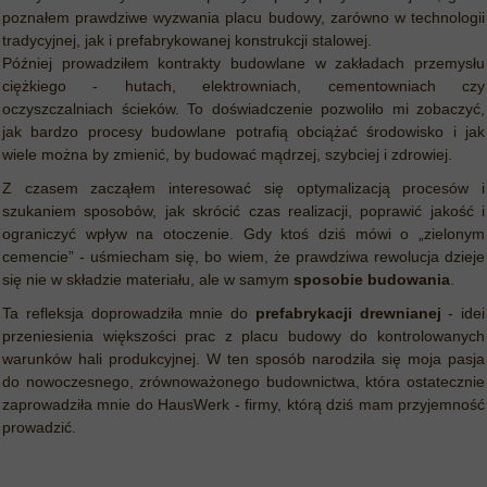
poznałem prawdziwe wyzwania placu budowy, zarówno w technologii
tradycyjnej, jak i prefabrykowanej konstrukcji stalowej.
Później prowadziłem kontrakty budowlane w zakładach przemysłu
ciężkiego - hutach, elektrowniach, cementowniach czy
oczyszczalniach ścieków. To doświadczenie pozwoliło mi zobaczyć,
jak bardzo procesy budowlane potrafią obciążać środowisko i jak
wiele można by zmienić, by budować mądrzej, szybciej i zdrowiej.
Z czasem zacząłem interesować się optymalizacją procesów i
szukaniem sposobów, jak skrócić czas realizacji, poprawić jakość i
ograniczyć wpływ na otoczenie. Gdy ktoś dziś mówi o „zielonym
cemencie” - uśmiecham się, bo wiem, że prawdziwa rewolucja dzieje
się nie w składzie materiału, ale w samym
sposobie budowania
.
Ta refleksja doprowadziła mnie do
prefabrykacji drewnianej
- idei
przeniesienia większości prac z placu budowy do kontrolowanych
warunków hali produkcyjnej. W ten sposób narodziła się moja pasja
do nowoczesnego, zrównoważonego budownictwa, która ostatecznie
zaprowadziła mnie do HausWerk - firmy, którą dziś mam przyjemność
prowadzić.