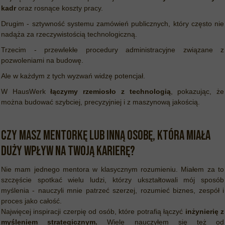
kadr
oraz rosnące koszty pracy.
Drugim - sztywność systemu zamówień publicznych, który często nie
nadąża za rzeczywistością technologiczną.
Trzecim - przewlekłe procedury administracyjne związane z
pozwoleniami na budowę.
Ale w każdym z tych wyzwań widzę potencjał.
W HausWerk
łączymy rzemiosło z technologią
, pokazując, że
można budować szybciej, precyzyjniej i z maszynową jakością.
Czy masz mentorkę lub inną osobę, która miała
duży wpływ na Twoją karierę?
Nie mam jednego mentora w klasycznym rozumieniu. Miałem za to
szczęście spotkać wielu ludzi, którzy ukształtowali mój sposób
myślenia - nauczyli mnie patrzeć szerzej, rozumieć biznes, zespół i
proces jako całość.
Najwięcej inspiracji czerpię od osób, które potrafią łączyć
inżynierię z
myśleniem strategicznym.
Wiele nauczyłem się też od