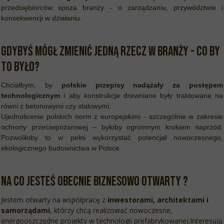
przedsiębiorców spoza branży - o zarządzaniu, przywództwie i
konsekwencji w działaniu.
GDYBYŚ MÓGŁ ZMIENIĆ JEDNĄ RZECZ W BRANŻY - CO BY
TO BYŁO?
Chciałbym, by
polskie przepisy nadążały za postępem
technologicznym
i aby konstrukcje drewniane były traktowane na
równi z betonowymi czy stalowymi.
Ujednolicenie polskich norm z europejskimi - szczególnie w zakresie
ochrony przeciwpożarowej – byłoby ogromnym krokiem naprzód.
Pozwoliłoby to w pełni wykorzystać potencjał nowoczesnego,
ekologicznego budownictwa w Polsce.
Na co jesteś obecnie biznesowo otwarty ?
Jestem otwarty na współpracę z
inwestorami, architektami i
samorządami
, którzy chcą realizować nowoczesne,
energooszczędne projekty w technologii prefabrykowanej.Interesują