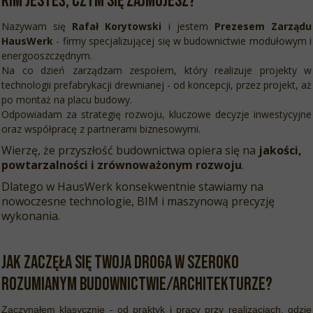
Kim jesteś, czym się zajmujesz?
Nazywam się
Rafał Korytowski
i jestem
Prezesem Zarządu
HausWerk
- firmy specjalizującej się w budownictwie modułowym i
energooszczędnym.
Na co dzień zarządzam zespołem, który realizuje projekty w
technologii prefabrykacji drewnianej - od koncepcji, przez projekt, aż
po montaż na placu budowy.
Odpowiadam za strategię rozwoju, kluczowe decyzje inwestycyjne
oraz współpracę z partnerami biznesowymi.
Wierzę, że przyszłość budownictwa opiera się na
jakości,
powtarzalności i zrównoważonym rozwoju
.
Dlatego w HausWerk konsekwentnie stawiamy na
nowoczesne technologie, BIM i maszynową precyzję
wykonania.
Jak zaczęła się Twoja droga w szeroko
rozumianym budownictwie/architekturze?
Zaczynałem klasycznie - od praktyk i pracy przy realizacjach, gdzie