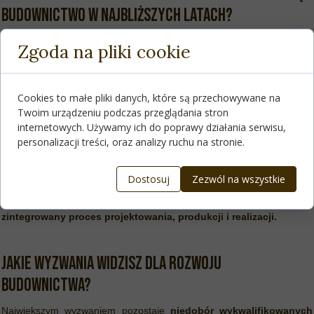
budownictwo w najbliższych latach?
Zdecydowanie prefabrykacja - zarówno
modułowa, jak i panelowa
.
Zgoda na pliki cookie
Już dziś potrafimy przenieść nawet 40% prac z placu budowy do
zakładu produkcyjnego, osiągając nieporównywalnie wyższą jakość
przy mniejszej pracochłonności.
Cookies to małe pliki danych, które są przechowywane na
Ogromne znaczenie ma również
BIM
, który pozwala precyzyjnie
Twoim urządzeniu podczas przeglądania stron
planować, redukować błędy i optymalizować procesy.
internetowych. Używamy ich do poprawy działania serwisu,
Do tego dochodzi automatyzacja - zarówno w produkcji, jak i w
personalizacji treści, oraz analizy ruchu na stronie.
projektowaniu - oraz rosnące znaczenie energooszczędności i
współpracy między branżami.
Dostosuj
Zezwól na wszystkie
Tradycyjny model inwestycyjny, w którym architekt, wykonawca i
inwestor pracują osobno, odchodzi do przeszłości. Przyszłość to
zintegrowany proces projektowania, produkcji i realizacji.
Jakie wyzwania widzisz dla rozwoju
budownictwa?
Największym wyzwaniem pozostaje
niedobór wykwalifikowanych