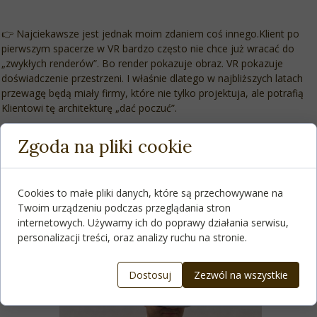
👉 Najciekawsze jest jednak moim zdaniem coś innego.Klient po
pierwszym spacerze w VR bardzo często nie chce już wracać do
„zwykłych renderów”. Bo render pokazuje obraz. VR pokazuje
doświadczenie przestrzeni. I właśnie dlatego w najbliższych latach
przewagę będą miały firmy, które nie tylko projektuja, ale potrafią
Klientowi tę architekturę „dać poczuć”.
Zgoda na pliki cookie
👉 AI przyspiesza proces. VR buduje emocje 👈
Cookies to małe pliki danych, które są przechowywane na
Twoim urządzeniu podczas przeglądania stron
Połączenie tych dwóch technologii zaczyna redefiniować sposób
internetowych. Używamy ich do poprawy działania serwisu,
sprzedaży architektury i nowoczesnego budownictwa.
personalizacji treści, oraz analizy ruchu na stronie.
Dostosuj
Zezwól na wszystkie