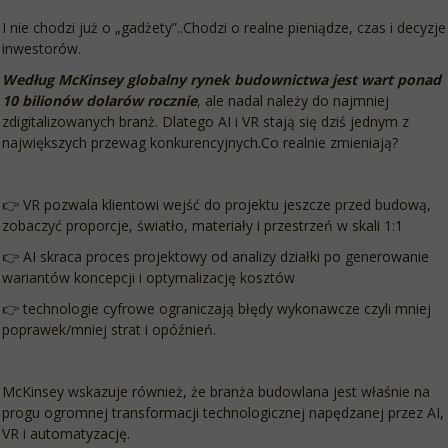
I nie chodzi już o „gadżety”..Chodzi o realne pieniądze, czas i decyzje
inwestorów.
Według McKinsey globalny rynek budownictwa jest wart ponad
10 bilionów dolarów rocznie
, ale nadal należy do najmniej
zdigitalizowanych branż. Dlatego AI i VR stają się dziś jednym z
największych przewag konkurencyjnych.Co realnie zmieniają?
👉 VR pozwala klientowi wejść do projektu jeszcze przed budową,
zobaczyć proporcje, światło, materiały i przestrzeń w skali 1:1
👉 AI skraca proces projektowy od analizy działki po generowanie
wariantów koncepcji i optymalizację kosztów
👉 technologie cyfrowe ograniczają błędy wykonawcze czyli mniej
poprawek/mniej strat i opóźnień.
McKinsey wskazuje również, że branża budowlana jest właśnie na
progu ogromnej transformacji technologicznej napędzanej przez AI,
VR i automatyzację.