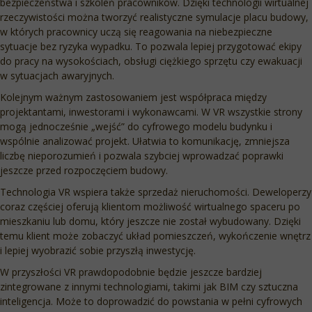
bezpieczeństwa i szkoleń pracowników. Dzięki technologii wirtualnej
rzeczywistości można tworzyć realistyczne symulacje placu budowy,
w których pracownicy uczą się reagowania na niebezpieczne
sytuacje bez ryzyka wypadku. To pozwala lepiej przygotować ekipy
do pracy na wysokościach, obsługi ciężkiego sprzętu czy ewakuacji
w sytuacjach awaryjnych.
Kolejnym ważnym zastosowaniem jest współpraca między
projektantami, inwestorami i wykonawcami. W VR wszystkie strony
mogą jednocześnie „wejść” do cyfrowego modelu budynku i
wspólnie analizować projekt. Ułatwia to komunikację, zmniejsza
liczbę nieporozumień i pozwala szybciej wprowadzać poprawki
jeszcze przed rozpoczęciem budowy.
Technologia VR wspiera także sprzedaż nieruchomości. Deweloperzy
coraz częściej oferują klientom możliwość wirtualnego spaceru po
mieszkaniu lub domu, który jeszcze nie został wybudowany. Dzięki
temu klient może zobaczyć układ pomieszczeń, wykończenie wnętrz
i lepiej wyobrazić sobie przyszłą inwestycję.
W przyszłości VR prawdopodobnie będzie jeszcze bardziej
zintegrowane z innymi technologiami, takimi jak BIM czy sztuczna
inteligencja. Może to doprowadzić do powstania w pełni cyfrowych